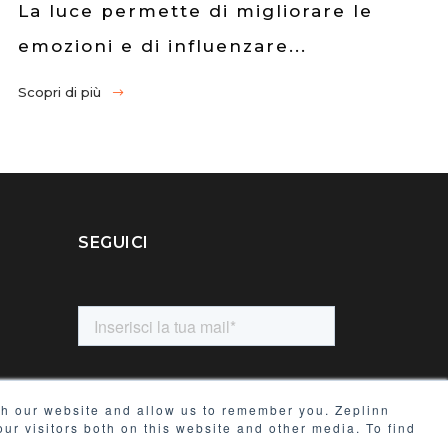
La luce permette di migliorare le
emozioni e di influenzare...
Scopri di più
SEGUICI
ith our website and allow us to remember you. Zeplinn
ur visitors both on this website and other media. To find